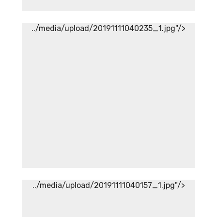
../media/upload/20191111040235_1.jpg"/>
Aneka Sirup Herbal Tradisional
Aneka Sirup Herbal
Tradisional
../media/upload/20191111040157_1.jpg"/>
Aneka Sambal