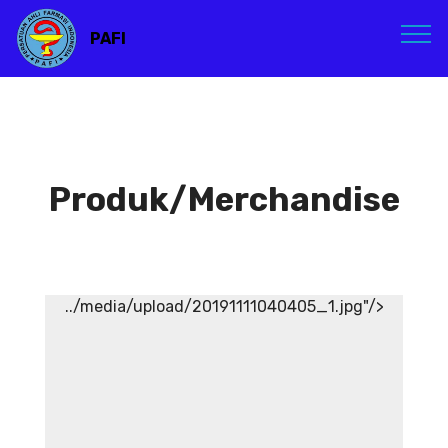
PAFI
Produk/Merchandise
../media/upload/20191111040405_1.jpg"/>
Atribut PAFI
Atribut PAFI