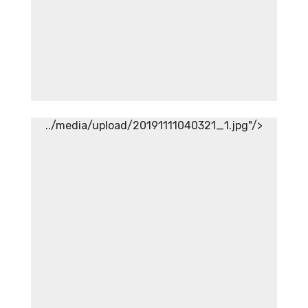
../media/upload/20191111040321_1.jpg"/>
Aneka Topi PAFI
Aneka Topi PAFI