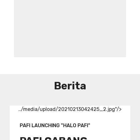
DIBUTUHKAN SEGERA TENAGA TEKNIS
KEFARMASIAN DI RUMAH SAKIT IBU
DAN ANAK ADINA WONOSOBO
SYARAT DAN KETENTUAN LIHAT
BROSUR
Berita
../media/upload/20210213042425_2.jpg"/>
PAFI LAUNCHING "HALO PAFI"