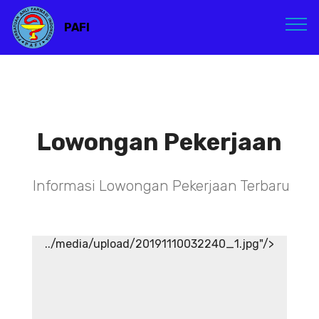
PAFI
Lowongan Pekerjaan
Informasi Lowongan Pekerjaan Terbaru
../media/upload/20191110032240_1.jpg"/>
TENAGA TEKNIS
KEFARMASIAN DI RSIA ADINA
WONOSOBO